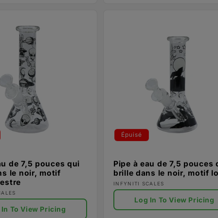
Épuisé
au de 7,5 pouces qui
Pipe à eau de 7,5 pouces 
ns le noir, motif
brille dans le noir, motif 
restre
Fournisseur :
INFYNITI SCALES
ur :
CALES
Log In To View Pricing
 In To View Pricing