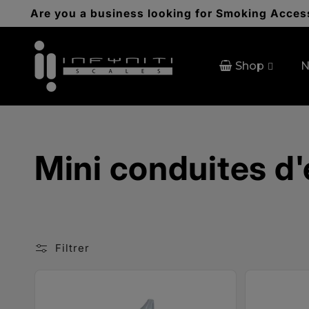
et
Are you a business looking for Smoking Access
passer
au
contenu
Shop
N
C
Mini conduites d
o
l
Filtrer
l