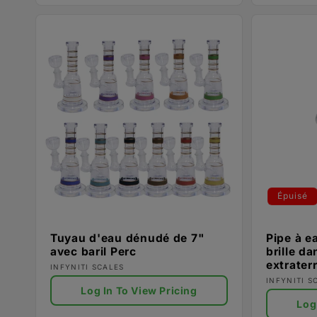
Épuisé
Tuyau d'eau dénudé de 7"
Pipe à e
avec baril Perc
brille da
extrater
Fournisseur :
INFYNITI SCALES
Fournisse
INFYNITI S
Log In To View Pricing
Log