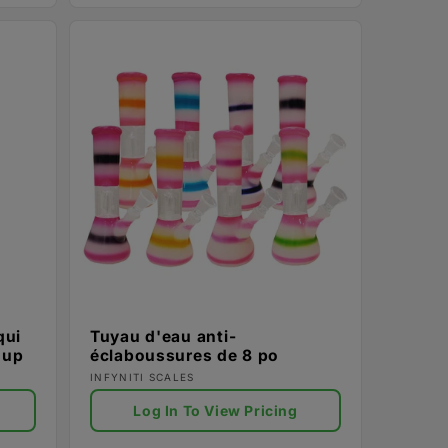
qui
Tuyau d'eau anti-
loup
éclaboussures de 8 po
Fournisseur :
INFYNITI SCALES
Log In To View Pricing