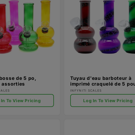
bosse de 5 po,
Tuyau d'eau barboteur à
 assorties
imprimé craquelé de 5 po
ur :
Fournisseur :
CALES
INFYNITI SCALES
 In To View Pricing
Log In To View Pricing