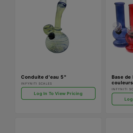
e
c
t
i
o
Conduite d'eau 5"
Base de 
couleurs
Fournisseur :
INFYNITI SCALES
Fournisse
INFYNITI S
n
Log In To View Pricing
Log
: