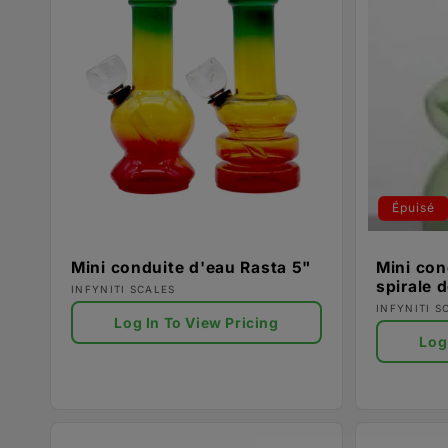
Épuisé
Mini conduite d'eau Rasta 5"
Mini con
spirale 
Fournisseur :
INFYNITI SCALES
Fournisse
INFYNITI S
Log In To View Pricing
Log