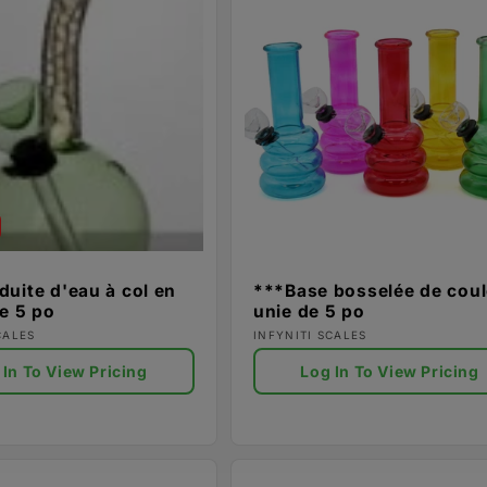
duite d'eau à col en
***Base bosselée de coul
de 5 po
unie de 5 po
ur :
Fournisseur :
CALES
INFYNITI SCALES
 In To View Pricing
Log In To View Pricing