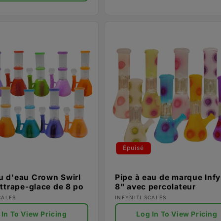
Épuisé
u d'eau Crown Swirl
Pipe à eau de marque Infy
attrape-glace de 8 po
8" avec percolateur
ur :
Fournisseur :
CALES
INFYNITI SCALES
 In To View Pricing
Log In To View Pricing