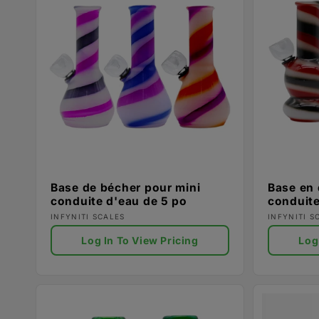
Base de bécher pour mini
Base en 
conduite d'eau de 5 po
conduite
Fournisseur :
Fournisse
INFYNITI SCALES
INFYNITI S
Log In To View Pricing
Log