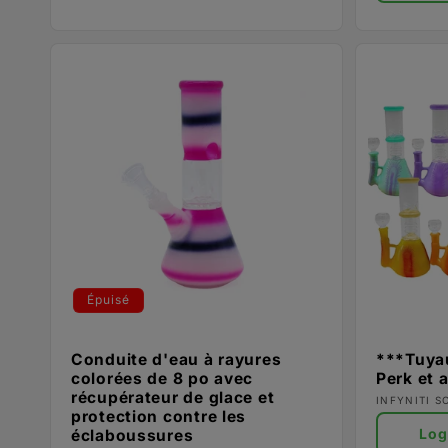
Épuisé
Conduite d'eau à rayures
***Tuya
colorées de 8 po avec
Perk et 
récupérateur de glace et
Fournisse
INFYNITI S
protection contre les
Log
éclaboussures